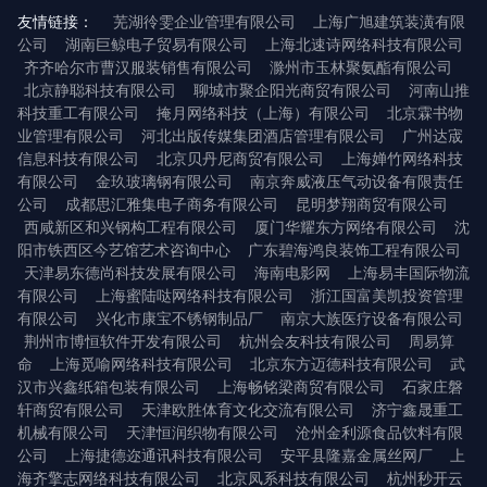
友情链接：
芜湖彾雯企业管理有限公司
上海广旭建筑装潢有限
公司
湖南巨鲸电子贸易有限公司
上海北速诗网络科技有限公司
齐齐哈尔市曹汉服装销售有限公司
滁州市玉林聚氨酯有限公司
北京静聪科技有限公司
聊城市聚企阳光商贸有限公司
河南山推
科技重工有限公司
掩月网络科技（上海）有限公司
北京霖书物
业管理有限公司
河北出版传媒集团酒店管理有限公司
广州达宬
信息科技有限公司
北京贝丹尼商贸有限公司
上海婵竹网络科技
有限公司
金玖玻璃钢有限公司
南京奔威液压气动设备有限责任
公司
成都思汇雅集电子商务有限公司
昆明梦翔商贸有限公司
西咸新区和兴钢构工程有限公司
厦门华耀东方网络有限公司
沈
阳市铁西区今艺馆艺术咨询中心
广东碧海鸿良装饰工程有限公司
天津易东德尚科技发展有限公司
海南电影网
上海易丰国际物流
有限公司
上海蜜陆哒网络科技有限公司
浙江国富美凯投资管理
有限公司
兴化市康宝不锈钢制品厂
南京大族医疗设备有限公司
荆州市博恒软件开发有限公司
杭州会友科技有限公司
周易算
命
上海觅喻网络科技有限公司
北京东方迈德科技有限公司
武
汉市兴鑫纸箱包装有限公司
上海畅铭梁商贸有限公司
石家庄磐
轩商贸有限公司
天津欧胜体育文化交流有限公司
济宁鑫晟重工
机械有限公司
天津恒润织物有限公司
沧州金利源食品饮料有限
公司
上海捷德迩通讯科技有限公司
安平县隆嘉金属丝网厂
上
海齐擎志网络科技有限公司
北京凤系科技有限公司
杭州秒开云